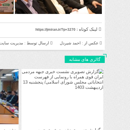
لینک کوتاه :
https://jmiran.ir/?p=3270
عکس از : احمد شیردل
ارسال توسط :
مدیریت سایت
گالری های مشابه