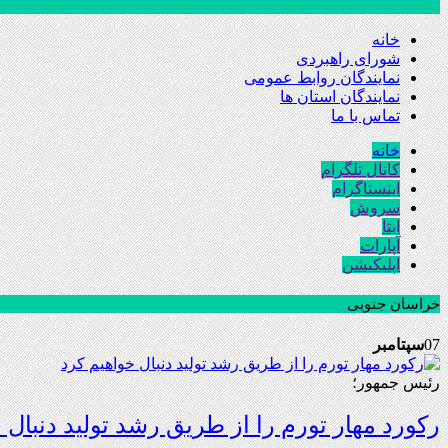
خانه
شورای راهبردی
نمایندگان روابط عمومی
نمایندگان استان ها
تماس با ما
خانه
کانال تلگرام
اینستاگرام
سروش
ایتا
آپارات
اپلیکیشن
خراسان جنوبی
07
سپتامبر
رئیس جمهور؛
رکورد مهار تورم را از طریق رشد تولید دنبال 