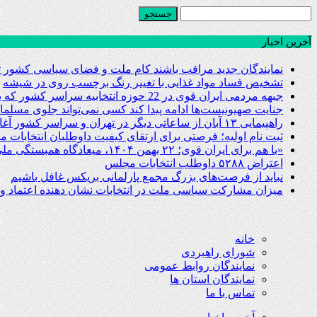
آخرین اخبار
نمایندگان جدید مراقب باشند کام ملت و فضای سیاسی کشور ت
تشخیص فساد مواد غذایی با تغییر رنگ برچسب روی در شیشه
جبهه مردمی ایران قوی در 22 حوزه انتخابیه سراسر کشور که به مرحله دوم راه پیدا کرده اند، لیست حمایتی خود را ارائه خواهد نمود
جنایت صهیونیست‌ها ادامه پیدا کند کسی نمی‌‎تواند جلوی مسلمانان و نیروهای مقاومت را بگیرد
راهپیمایی ۱۳ آبان‌ از ساعاتی دیگر در تهران و سراسر کشور آغاز می‌شود
ثبت نام اولیه؛ فرصتی برای ارتقای کیفیت داوطلبان انتخابات 
«با هم برای ایران قوی؛ ۲۲ بهمن ۱۴۰۴، میعادگاه همبستگی ملی»
اعتراض ۵۲۸۸ داوطلب انتخابات مجلس
نباید از فرصت‌های بزرگ مجمع پارلمانی بریکس غافل باشیم
میزان مشارکت سیاسی ملت در انتخابات نشان دهنده اعتماد 
خانه
شورای راهبردی
نمایندگان روابط عمومی
نمایندگان استان ها
تماس با ما