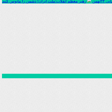
بهمن
رهبر معظم انقلاب:ملّت ایران! دشمن را مأیوس کنید