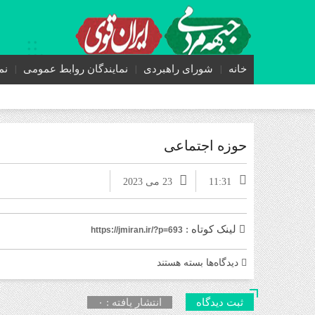
خانه
شورای راهبردی
نمایندگان روابط عمومی
نم
حوزه اجتماعی
11:31
23 می 2023
لینک کوتاه :
https://jmiran.ir/?p=693
برای
دیدگاه‌ها
بسته هستند
حوزه
اجتماعی
ثبت دیدگاه
انتشار یافته : ۰