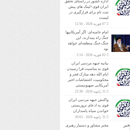
اداره کشور در راستای تحقق
ایران قوی+لینک های پیش
ثبت نام برای قرارگیری در
لیست
07 فوریه 2026 - 12:56
امام خامنه‌ای: اگر آمریکاییها
جنگ راه بیندازند، این
جنگ،جنگ منطقه‌ای خواهد
بود
02 فوریه 2026 - 2:14
بیانیه جبهه مردمی ایران‌
قوی به مناسبت فرا رسیدن
ایام الله دهه مبارک فجر و
محکومیت اغتشاشات اخیر
آمریکایی صهیونیستی
31 ژانویه 2026 - 23:38
واکنش جبهه مردمی ایران
قوی به ادعای تروریستی
خواندن سپاه پاسداران
31 ژانویه 2026 - 20:03
مخبر مشاور و دستیار رهبری