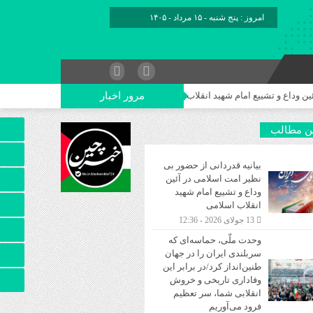
امروز : پنج شنبه - ۱۵ مرداد - ۱۴۰۵
مرور اخبار
 تشییع امام شهید انقلاب اسلامی
وحدت ملّی، حماسه‌ای که سربلندی ایران را 
ن مطالب
بیانیه قدردانی از حضور بی
نظیر امت اسلامی در آئین
وداع و تشییع امام شهید
انقلاب اسلامی
13 جولای 2026 - 12:36
وحدت ملّی، حماسه‌ای که
سربلندی ایران را در جهان
طنین‌انداز کرد/در برابر این
وفاداری تاریخی و خروش
انقلابی شما، سر تعظیم
فرود می‌آوریم