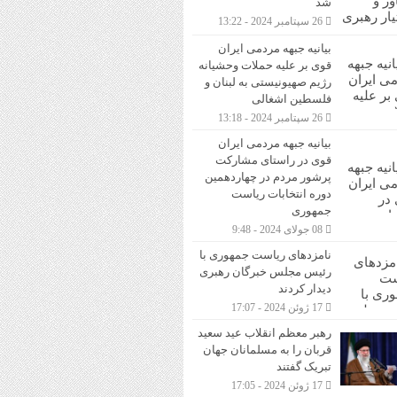
شد
26 سپتامبر 2024 - 13:22
بیانیه جبهه مردمی ایران
قوی بر علیه حملات وحشیانه
رژیم صهیونیستی به لبنان و
فلسطین اشغالی
26 سپتامبر 2024 - 13:18
بیانیه جبهه مردمی ایران
قوی در راستای مشارکت
پرشور مردم در چهاردهمین
دوره انتخابات ریاست
جمهوری
08 جولای 2024 - 9:48
نامزدهای ریاست جمهوری با
رئیس مجلس خبرگان رهبری
دیدار کردند
17 ژوئن 2024 - 17:07
رهبر معظم انقلاب عید سعید
قربان را به مسلمانان جهان
تبریک گفتند
17 ژوئن 2024 - 17:05